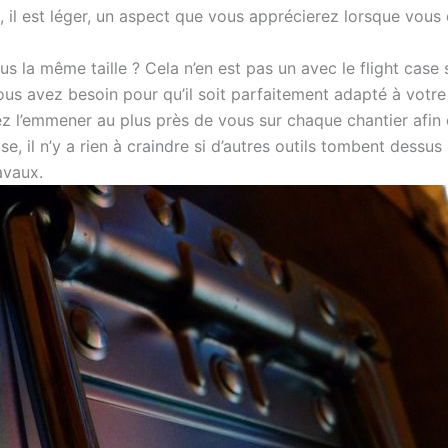
, il est léger, un aspect que vous apprécierez lorsque vous 
s la même taille ? Cela n’en est pas un avec le flight case s
us avez besoin pour qu’il soit parfaitement adapté à votre uti
ez l’emmener au plus près de vous sur chaque chantier afin 
case, il n’y a rien à craindre si d’autres outils tombent dessus
avaux.