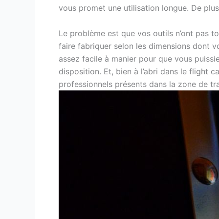
vous promet une utilisation longue. De plus
Le problème est que vos outils n’ont pas tou
faire fabriquer selon les dimensions dont vo
assez facile à manier pour que vous puissi
disposition. Et, bien à l’abri dans le flight 
professionnels présents dans la zone de tr