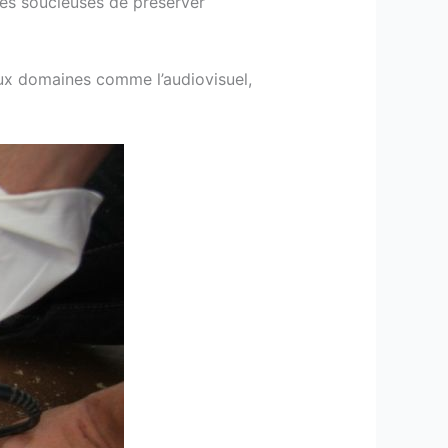
nes soucieuses de préserver
reux domaines comme l’audiovisuel,