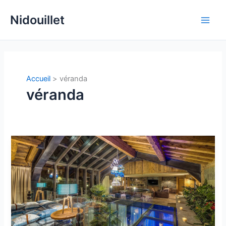
Aller
Nidouillet
au
Main
contenu
Men
Accueil
véranda
véranda