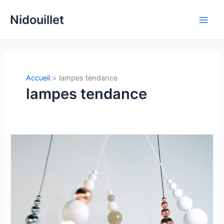
Aller
Nidouillet
au
Main
contenu
Men
Accueil
lampes tendance
lampes tendance