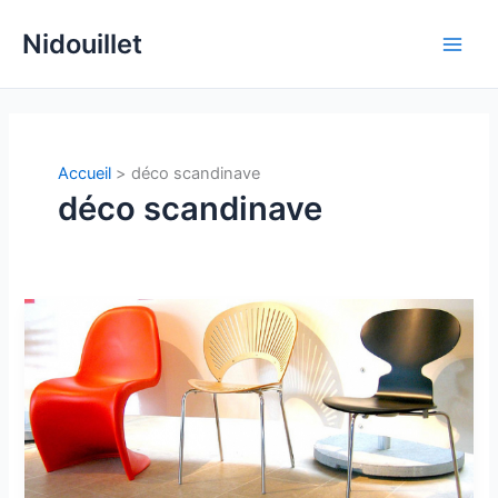
Aller
Nidouillet
au
Main
contenu
Men
Accueil
déco scandinave
déco scandinave