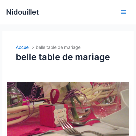
Aller
Nidouillet
au
Main
contenu
Men
Accueil
belle table de mariage
belle table de mariage