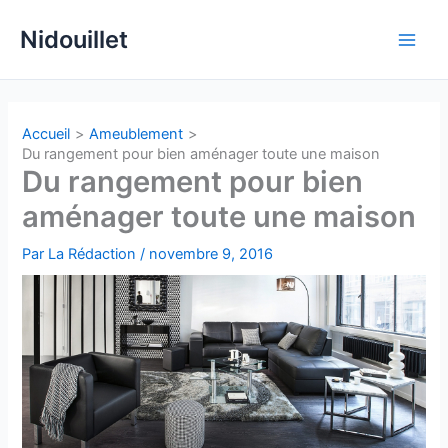
Aller
Nidouillet
au
Main
contenu
Men
Accueil
Ameublement
Du rangement pour bien aménager toute une maison
Du rangement pour bien
aménager toute une maison
Par
La Rédaction
/
novembre 9, 2016