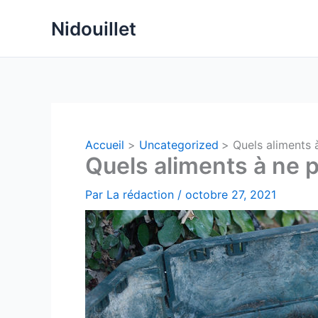
Aller
Nidouillet
au
contenu
Accueil
Uncategorized
Quels aliments 
Quels aliments à ne 
Par
La rédaction
/
octobre 27, 2021