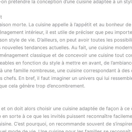
 prétendre la conception d’une cuisine adaptée à un style d
t
on morte. La cuisine appelle à l’appétit et au bonheur de 
nagement intérieur, il est utile de préciser que peu importe la
on style de vie. D’ailleurs, on peut avoir toutes les possib
nouvelles tendances actuelles. Au fait, une cuisine moderne,
 l’aménagement classique et de concevoir une cuisine tout
ageables en fonction du style à mettre en avant, de l’ambiance
 à une famille nombreuse, une cuisine correspondant à des
s chefs. En bref, il faut imaginer un univers qui lui ressemb
que cela génère trop d’encombrement.
t on doit alors choisir une cuisine adaptée de façon à ce qu
re en sorte à ce que les invités puissent reconnaître facilem
uisine. C’est pourquoi, on recommande souvent de s’inspire
el mode de vie. Une cuisine pour les familles se reconnaî