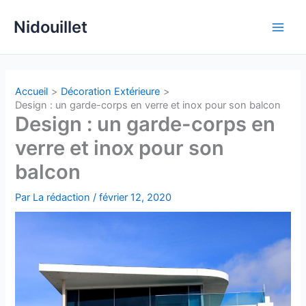
Aller
Nidouillet
au
Main
contenu
Men
Accueil
Décoration Extérieure
Design : un garde-corps en verre et inox pour son balcon
Design : un garde-corps en
verre et inox pour son
balcon
Par
La rédaction
/
février 12, 2020