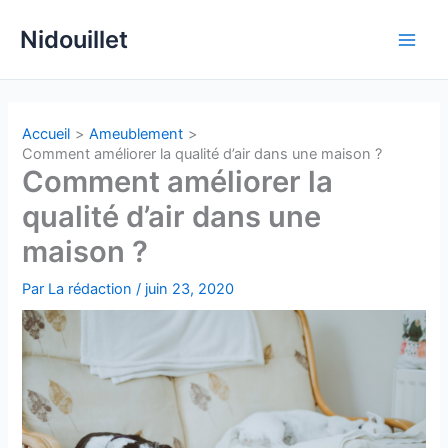
Aller
Nidouillet
au
Main
contenu
Men
Accueil
Ameublement
Comment améliorer la qualité d’air dans une maison ?
Comment améliorer la
qualité d’air dans une
maison ?
Par
La rédaction
/
juin 23, 2020