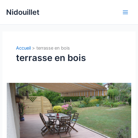
Aller
Nidouillet
au
Main
contenu
Men
Accueil
terrasse en bois
terrasse en bois