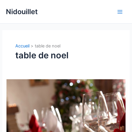
Aller
Nidouillet
au
Main
contenu
Men
Accueil
table de noel
table de noel