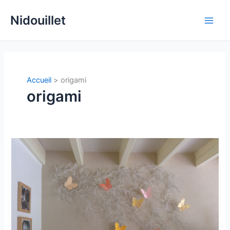
Aller
Nidouillet
au
Main
contenu
Men
Accueil
origami
origami