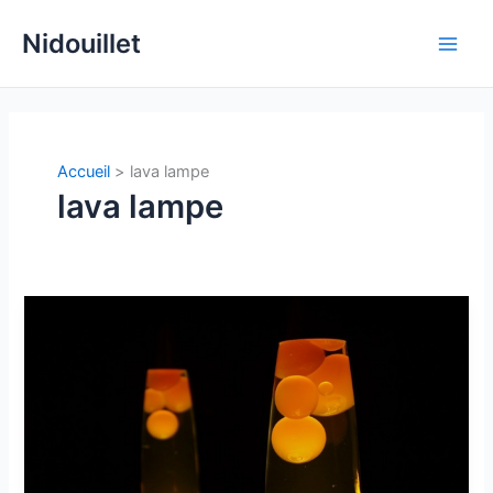
Aller
Nidouillet
au
Main
contenu
Men
Accueil
lava lampe
lava lampe