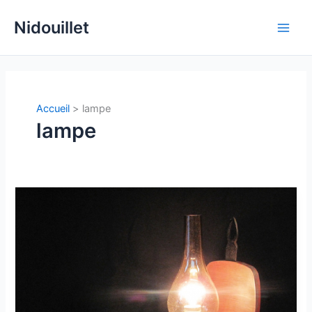
Aller
Nidouillet
au
Main
contenu
Men
Accueil
lampe
lampe