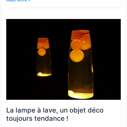
sa
décoration
avec
la
lampe
à
l’huile
ancienne
La lampe à lave, un objet déco
toujours tendance !