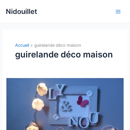
Aller
Nidouillet
au
Main
contenu
Men
Accueil
guirelande déco maison
guirelande déco maison