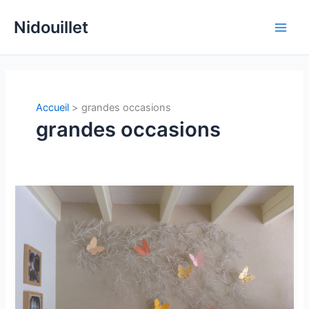
Aller
Nidouillet
au
Main
contenu
Men
Accueil
grandes occasions
grandes occasions