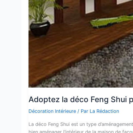
Adoptez la déco Feng Shui po
Décoration Intérieure
/ Par
La Rédaction
La déco Feng Shui est un type d’aménagement et
bien aménager l’intérieur de la maison de faço