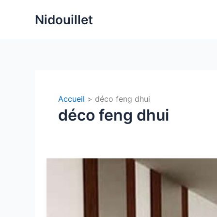
Aller
Nidouillet
au
contenu
Accueil
déco feng dhui
déco feng dhui