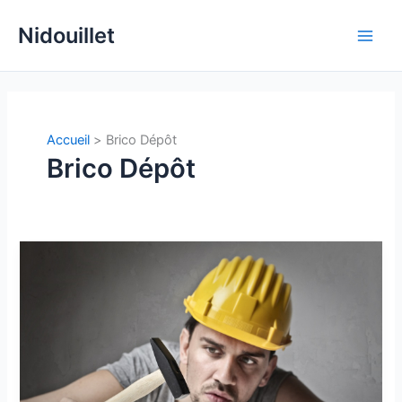
Aller
Nidouillet
au
Main
contenu
Men
Accueil
Brico Dépôt
Brico Dépôt