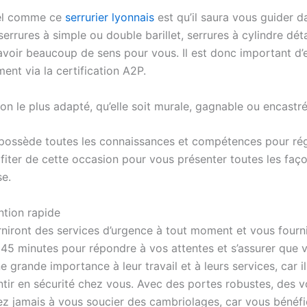
nel comme ce
serrurier lyonnais
est qu’il saura vous guider d
serrures à simple ou double barillet, serrures à cylindre dét
avoir beaucoup de sens pour vous. Il est donc important d’
ent via la certification A2P.
tion le plus adapté, qu’elle soit murale, gagnable ou encastr
 possède toutes les connaissances et compétences pour régle
rofiter de cette occasion pour vous présenter toutes les faç
se.
ntion rapide
rniront des services d’urgence à tout moment et vous fourni
5 minutes pour répondre à vos attentes et s’assurer que vou
e grande importance à leur travail et à leurs services, car i
ntir en sécurité chez vous. Avec des portes robustes, des vo
ez jamais à vous soucier des cambriolages, car vous bénéfic